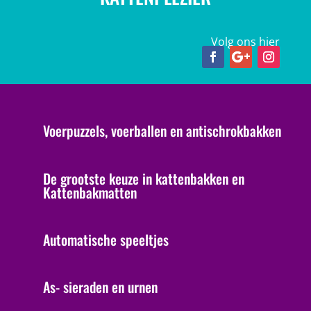
Volg ons hier
Voerpuzzels, voerballen en antischrokbakken
De grootste keuze in kattenbakken en
Kattenbakmatten
Automatische speeltjes
As- sieraden en urnen