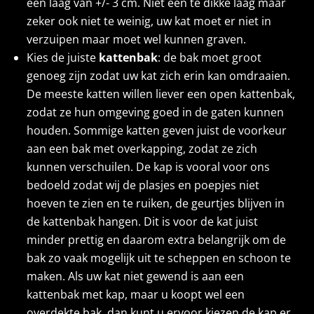
een laag van +/- 3 cm. Niet een té dikke laag maar
zeker ook niet te weinig, uw kat moet er niet in
verzuipen maar moet wel kunnen graven.
Kies de juiste
kattenbak
: de bak moet groot
genoeg zijn zodat uw kat zich erin kan omdraaien.
De meeste katten willen liever een open kattenbak,
zodat ze hun omgeving goed in de gaten kunnen
houden. Sommige katten geven juist de voorkeur
aan een bak met overkapping, zodat ze zich
kunnen verschuilen. De kap is vooral voor ons
bedoeld zodat wij de plasjes en poepjes niet
hoeven te zien en te ruiken, de geurtjes blijven in
de kattenbak hangen. Dit is voor de kat juist
minder prettig en daarom extra belangrijk om de
bak zo vaak mogelijk uit te scheppen en schoon te
maken. Als uw kat niet gewend is aan een
kattenbak met kap, maar u koopt wel een
overdekte bak, dan kunt u ervoor kiezen de kap er