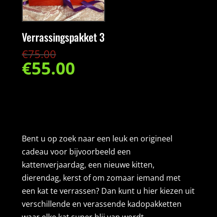
Verrassingspakket 3
Oorspronkelijke
€
75.00
€
55.00
prijs
Huidige
was:
prijs
€75.00.
is:
€55.00.
Bent u op zoek naar een leuk en origineel
cadeau voor bijvoorbeeld een
kattenverjaardag, een nieuwe kitten,
dierendag, kerst of om zomaar iemand met
een kat te verrassen? Dan kunt u hier kiezen uit
verschillende en verassende kadopakketten