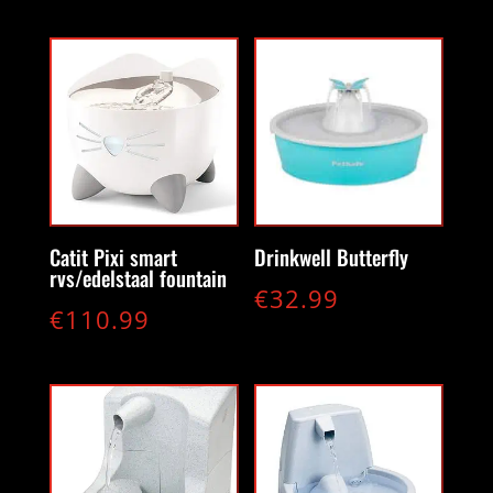
Catit Pixi smart
Drinkwell Butterfly
rvs/edelstaal fountain
€
32.99
€
110.99