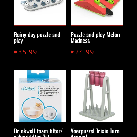
Rainy day puzzle and
Puzzle and play Melon
play
Madness
€
35.99
€
24.99
Drinkwell foam filter/
Voerpuzzel Trixie Turn
schuimfilter 2st.
Around