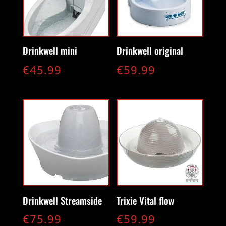
Drinkwell mini
Drinkwell original
€
45.99
€
59.99
Drinkwell Streamside
Trixie Vital flow
€
75.99
€
59.99