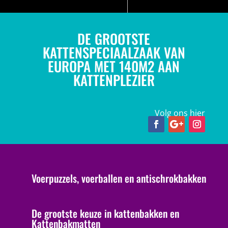
DE GROOTSTE
KATTENSPECIAALZAAK VAN
EUROPA MET 140M2 AAN
KATTENPLEZIER
Volg ons hier
Voerpuzzels, voerballen en antischrokbakken
De grootste keuze in kattenbakken en
Kattenbakmatten