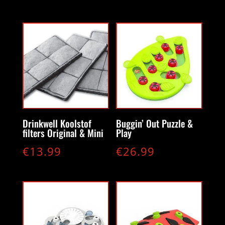
Drinkwell Koolstof
Buggin’ Out Puzzle &
filters Original & Mini
Play
€
13.99
€
26.99