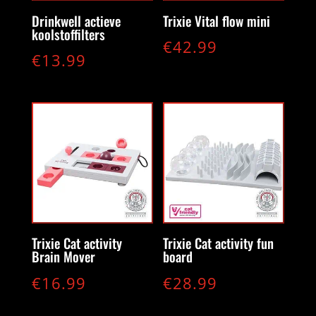
Drinkwell actieve
Trixie Vital flow mini
koolstoffilters
€
42.99
€
13.99
Trixie Cat activity
Trixie Cat activity fun
Brain Mover
board
€
16.99
€
28.99