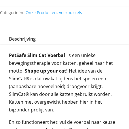
voerbal
roze
Categorieën:
Onze Producten
,
voerpuzzels
van
Petsafe
aantal
Beschrijving
PetSafe Slim Cat Voerbal
is een unieke
bewegingstherapie voor katten, geheel naar het
motto:
Shape up your cat!
Het idee van de
SlimCat® is dat uw kat tijdens het spelen een
(aanpasbare hoeveelheid) droogvoer krijgt.
SlimCat® kan door alle katten gebruikt worden.
Katten met overgewicht hebben hier in het
bijzonder profijt van.
En zo functioneert het: vul de voerbal naar keuze