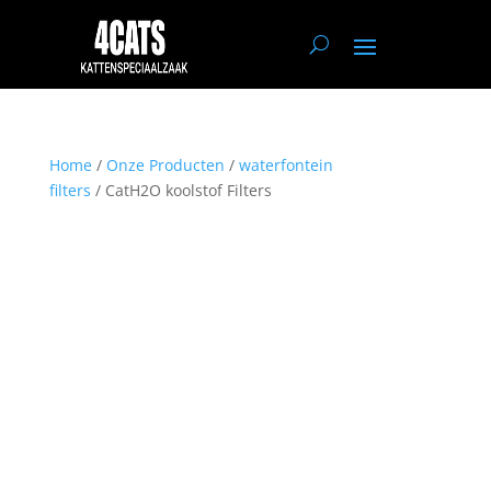
Home
/
Onze Producten
/
waterfontein
filters
/ CatH2O koolstof Filters