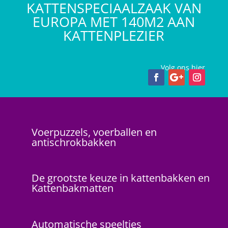
KATTENSPECIAALZAAK VAN
EUROPA MET 140M2 AAN
KATTENPLEZIER
Volg ons hier
Voerpuzzels, voerballen en
antischrokbakken
De grootste keuze in kattenbakken en
Kattenbakmatten
Automatische speeltjes