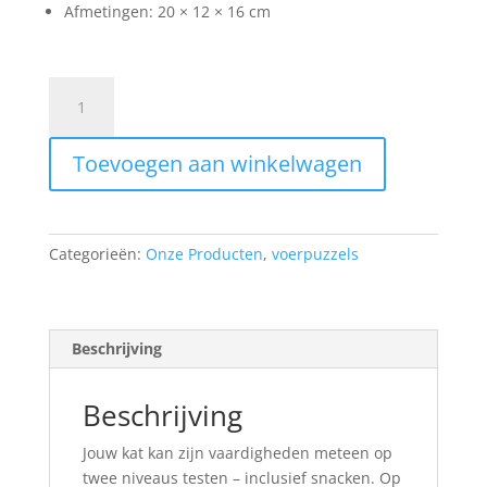
Afmetingen: 20 × 12 × 16 cm
Trixie
"Rod
Box"
Toevoegen aan winkelwagen
Strategiespel
aantal
Categorieën:
Onze Producten
,
voerpuzzels
Beschrijving
Beschrijving
Jouw kat kan zijn vaardigheden meteen op
twee niveaus testen – inclusief snacken. Op