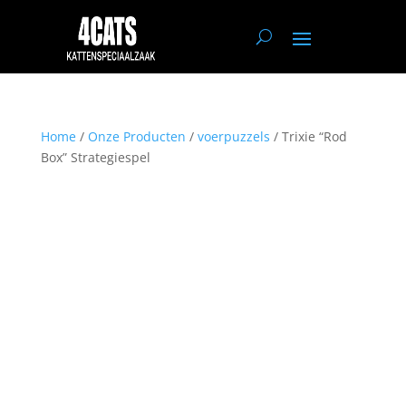
Home
/
Onze Producten
/
voerpuzzels
/ Trixie “Rod
Box” Strategiespel