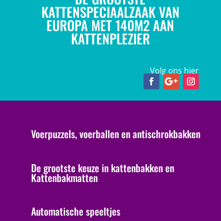
KATTENSPECIAALZAAK VAN
EUROPA MET 140M2 AAN
KATTENPLEZIER
Volg ons hier
Voerpuzzels, voerballen en antischrokbakken
De grootste keuze in kattenbakken en
Kattenbakmatten
Automatische speeltjes