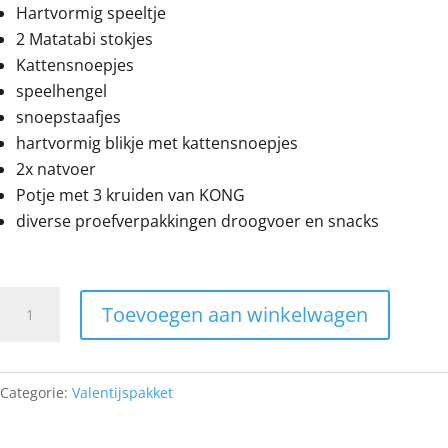
Hartvormig speeltje
2 Matatabi stokjes
Kattensnoepjes
speelhengel
snoepstaafjes
hartvormig blikje met kattensnoepjes
2x natvoer
Potje met 3 kruiden van KONG
diverse proefverpakkingen droogvoer en snacks
Valentijnspakket
Toevoegen aan winkelwagen
aantal
Categorie:
Valentijspakket