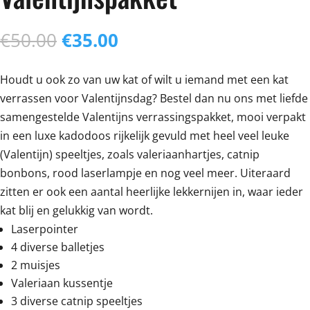
Oorspronkelijke
Huidige
€
50.00
€
35.00
prijs
prijs
was:
is:
Houdt u ook zo van uw kat of wilt u iemand met een kat
€50.00.
€35.00.
verrassen voor Valentijnsdag? Bestel dan nu ons met liefde
samengestelde Valentijns verrassingspakket, mooi verpakt
in een luxe kadodoos rijkelijk gevuld met heel veel leuke
(Valentijn) speeltjes, zoals valeriaanhartjes, catnip
bonbons, rood laserlampje en nog veel meer. Uiteraard
zitten er ook een aantal heerlijke lekkernijen in, waar ieder
kat blij en gelukkig van wordt.
Laserpointer
4 diverse balletjes
2 muisjes
Valeriaan kussentje
3 diverse catnip speeltjes