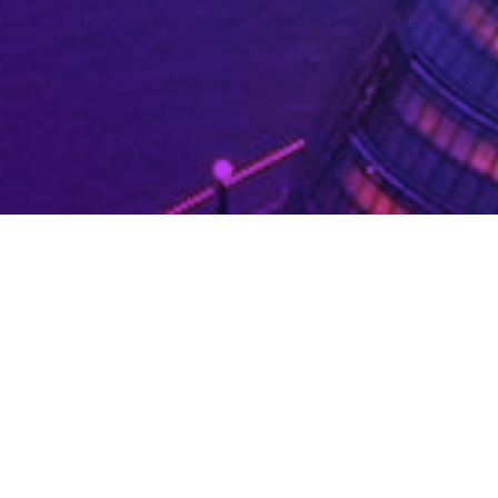
;
n. Probeer uw zoekopdracht te verfijnen of gebruik de
n.