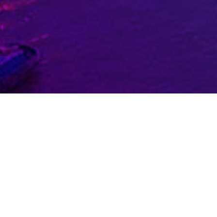
Geen Resultaten Gevonden
De pagina die u zocht kon niet gevonden worde
bovenstaande navigatie om deze post te vinde