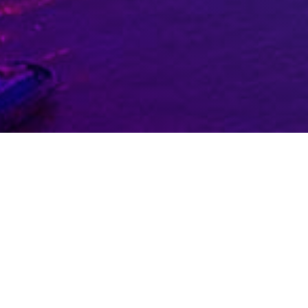
Geen Resultaten Gevonden
De pagina die u zocht kon niet gevonden worde
bovenstaande navigatie om deze post te vinde