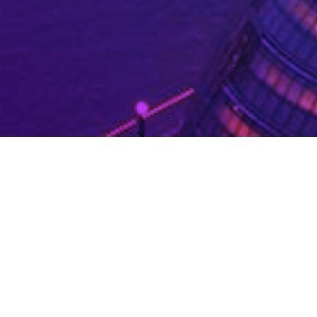
;
n. Probeer uw zoekopdracht te verfijnen of gebruik de
n.