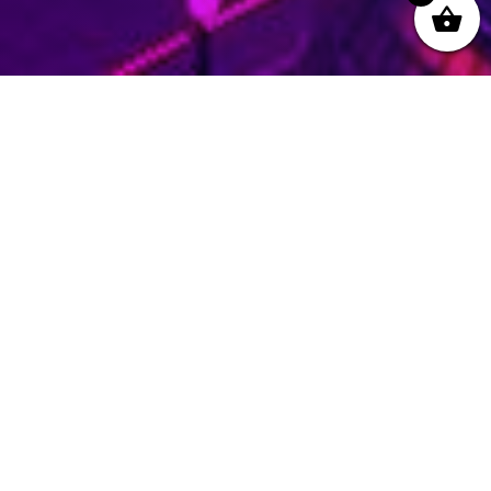
;
webdigi
[yoast-breadcrumb] Vervang het koolfilter
iedere 2-4 weken*. Vervang het schuimfilter,
indien aanwezig, iedere 4-8 weken*. Spoel de
filter(s) tussentijds regelmatig af onder de
kraan, zonder zeep. Vervang de filters zodra ze
verzadigd zijn met vuil, haren en slijm....